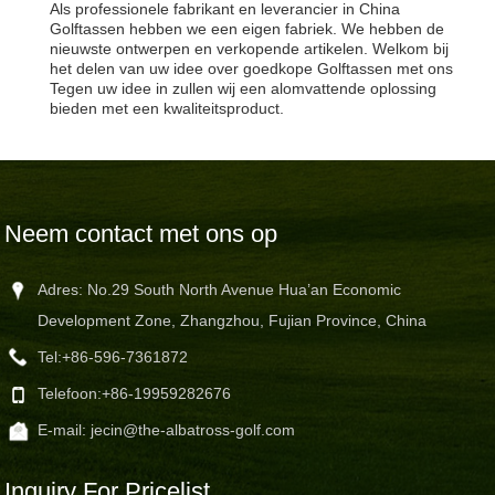
Als professionele fabrikant en leverancier in China
Golftassen hebben we een eigen fabriek. We hebben de
nieuwste ontwerpen en verkopende artikelen. Welkom bij
het delen van uw idee over goedkope Golftassen met ons!
Tegen uw idee in zullen wij een alomvattende oplossing
bieden met een kwaliteitsproduct.
Neem contact met ons op
Adres: No.29 South North Avenue Hua’an Economic
Development Zone, Zhangzhou, Fujian Province, China
Tel:
+86-596-7361872
Telefoon:
+86-19959282676
E-mail:
jecin@the-albatross-golf.com
Inquiry For Pricelist