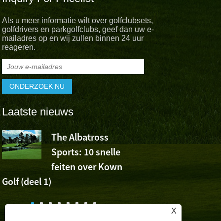
Als u meer informatie wilt over golfclubsets,
golfdrivers en parkgolfclubs, geef dan uw e-
mailadres op en wij zullen binnen 24 uur
reageren.
Laatste nieuws
The Albatross
De Albatro
Sports: 10 snelle
juicht voor
feiten over Kown
overwinning van Wu A
Golf (deel 1)
op de Volvo China Ope
,
e
X