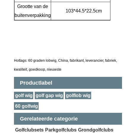
Grootte van de
Brutoge
103*44.5*22.5cm
buitenverpakking
per d
Hottags: 60 graden lobwig, China, fabrikant, leverancier, fabriek,
kwaliteit, goedkoop, nieuwste
Productlabel
golf wig
golf gap wig
golflob wig
60 golfwig
Gerelateerde categorie
Golfclubsets
Parkgolfclubs
Grondgolfclubs