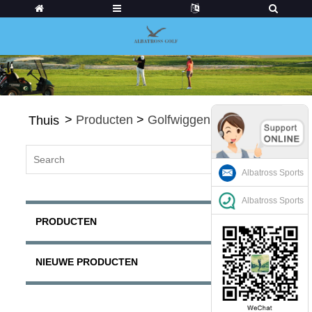
>
Producten
>
Golfwiggen
Thuis
Albatross Sports
Albatross Sports
PRODUCTEN
NIEUWE PRODUCTEN