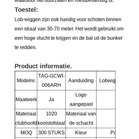
waardoor het duurzaam en roestbestendig is.
Toestel:
Lob-wiggen zijn ook handig voor schoten binnen
een straal van 30-70 meter. Het wordt gebruikt om
een ​​hoge vlucht te krijgen en de bal uit de bunker
te redden.
Product informatie.
TAG-GCWI-
Modelnr.
Aanduiding
Lobwig van 60 gr
006ARH
Logo
Maatwerk
Ja
Ja
aangepast
Materiaal
1020
Materiaal van
Staal
clubhoofd
koolstofstaal
de schacht
MOQ
300 STUKS
Kleur
Paarsblauw