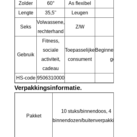
Zolder
60°
As flexibel
R
Lengte
35,5''
Leugen
64°
Volwassene,
Seks
Z/W
D3
rechterhand
Fitness,
sociale
Toepasselijke
Beginnende/gemid
Gebruik
activiteit,
consument
golfspelers
cadeau
HS-code
9506310000
Verpakkingsinformatie.
10 stuks/binnendoos, 4
Pakket
Afdru
binnendozen/buitenverpakking