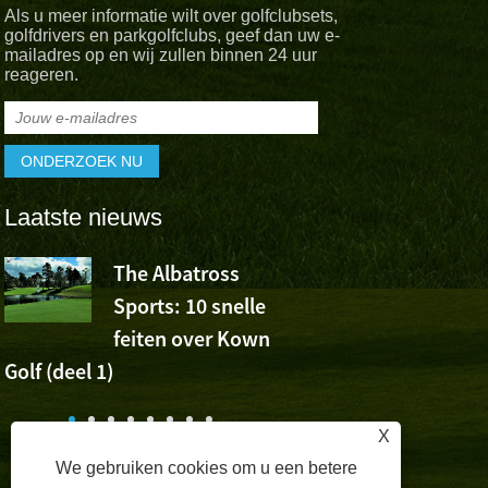
Als u meer informatie wilt over golfclubsets,
golfdrivers en parkgolfclubs, geef dan uw e-
mailadres op en wij zullen binnen 24 uur
reageren.
Laatste nieuws
The Albatross
De Albatro
Sports: 10 snelle
juicht voor
feiten over Kown
overwinning van Wu A
Golf (deel 1)
op de Volvo China Ope
,
e
X
We gebruiken cookies om u een betere